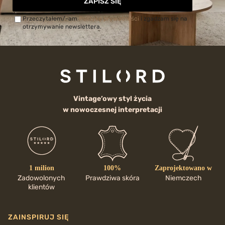
ZAPISZ SIĘ
Przeczytałem/-am
Politykę prywatności
i zgadzam się na
otrzymywanie newslettera.
Vintage’owy styl życia
w nowoczesnej interpretacji
1 milion
100%
Zaprojektowano w
Zadowolonych
Prawdziwa skóra
Niemczech
klientów
ZAINSPIRUJ SIĘ