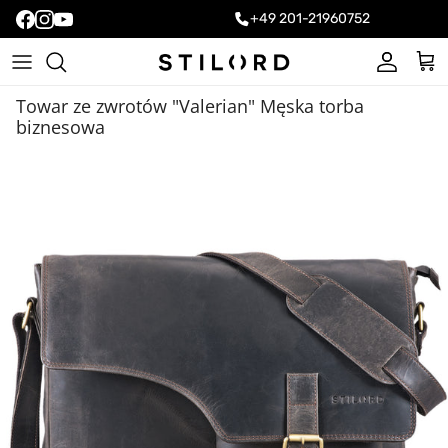
+49 201-21960752
Konto
Kos
Towar ze zwrotów "Valerian" Męska torba
biznesowa