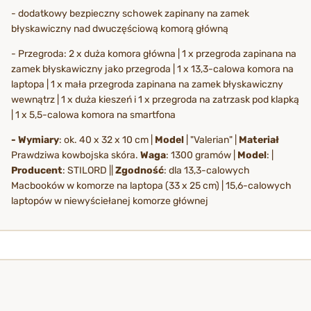
- dodatkowy bezpieczny schowek zapinany na zamek
błyskawiczny nad dwuczęściową komorą główną
- Przegroda: 2 x duża komora główna | 1 x przegroda zapinana na
zamek błyskawiczny jako przegroda | 1 x 13,3-calowa komora na
laptopa | 1 x mała przegroda zapinana na zamek błyskawiczny
wewnątrz | 1 x duża kieszeń i 1 x przegroda na zatrzask pod klapką
| 1 x 5,5-calowa komora na smartfona
- Wymiary
: ok. 40 x 32 x 10 cm |
Model
| "Valerian" |
Materiał
Prawdziwa kowbojska skóra.
Waga
: 1300 gramów |
Model
: |
Producent
: STILORD ||
Zgodność
: dla 13,3-calowych
Macbooków w komorze na laptopa (33 x 25 cm) | 15,6-calowych
laptopów w niewyściełanej komorze głównej