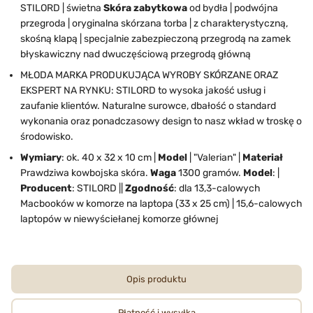
STILORD | świetna
Skóra zabytkowa
od bydła | podwójna
przegroda | oryginalna skórzana torba | z charakterystyczną,
skośną klapą | specjalnie zabezpieczoną przegrodą na zamek
błyskawiczny nad dwuczęściową przegrodą główną
MŁODA MARKA PRODUKUJĄCA WYROBY SKÓRZANE ORAZ
EKSPERT NA RYNKU: STILORD to wysoka jakość usług i
zaufanie klientów. Naturalne surowce, dbałość o standard
wykonania oraz ponadczasowy design to nasz wkład w troskę o
środowisko.
Wymiary
: ok. 40 x 32 x 10 cm |
Model
| "Valerian" |
Materiał
Prawdziwa kowbojska skóra.
Waga
1300 gramów.
Model
: |
Producent
: STILORD ||
Zgodność
: dla 13,3-calowych
Macbooków w komorze na laptopa (33 x 25 cm) | 15,6-calowych
laptopów w niewyściełanej komorze głównej
Opis produktu
Płatność i wysyłka