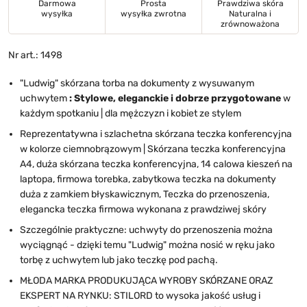
Darmowa
Prosta
Prawdziwa skóra
wysyłka
wysyłka zwrotna
Naturalna i
zrównoważona
Nr art.: 1498
"Ludwig" skórzana torba na dokumenty z wysuwanym
uchwytem
: Stylowe, eleganckie i dobrze przygotowane
w
każdym spotkaniu | dla mężczyzn i kobiet ze stylem
Reprezentatywna i szlachetna skórzana teczka konferencyjna
w kolorze ciemnobrązowym | Skórzana teczka konferencyjna
A4, duża skórzana teczka konferencyjna, 14 calowa kieszeń na
laptopa, firmowa torebka, zabytkowa teczka na dokumenty
duża z zamkiem błyskawicznym,
Teczka do przenoszenia,
elegancka teczka firmowa wykonana z prawdziwej skóry
Szczególnie praktyczne: uchwyty do przenoszenia można
wyciągnąć - dzięki temu "Ludwig" można nosić w ręku jako
torbę z uchwytem lub jako teczkę pod pachą.
MŁODA MARKA PRODUKUJĄCA WYROBY SKÓRZANE ORAZ
EKSPERT NA RYNKU: STILORD to wysoka jakość usług i