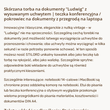
Skórzana torba na dokumenty "Ludwig" z
wysuwanym uchwytem | teczka konferencyjna /
pokrowiec na dokumenty z przegrodą na laptopa
Innowacyjne i klasyczne, eleganckie z nutką vintage - w
"Ludwigu" nie ma sprzeczności. Szczególną cechą torebki na
dokumenty jest możliwość łatwego wyciągnięcia uchwytów do
przenoszenia i chowania; oba uchwyty można wyciągnąć w kilka
sekund i w razie potrzeby ponownie schować. W ten sposób
możesz nosić STILORD unikalny kawałek albo jako teczkę lub
torbę na rękojeść, albo jako walizkę. Szczególnie sprytne:
odpowiednie boki wkładane do uchwytów są również
praktycznymi kieszeniami.
Szczególnie interesujące: notebooki 14-calowe i MacBooki są
chronione przez oddzielną komorę na notebooki. Etui do pisania
lub teczka konferencyjna o stylowym wyglądzie przekonuje
wieloma przegródkami do pisania materiałów, kosztowności i
dokumentów DIN A4.