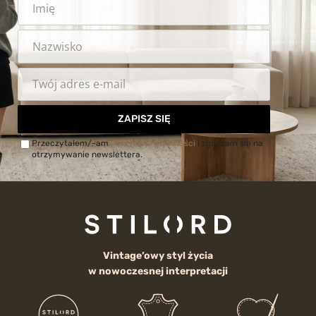
ZAPISZ SIĘ
Przeczytałem/-am
Politykę prywatności
i zgadzam się na
otrzymywanie newslettera.
Vintage’owy styl życia
w nowoczesnej interpretacji