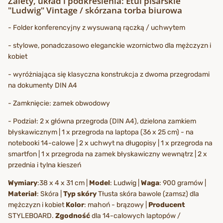
Zalety, układ i podkreślenia: Etui pisarskie
"Ludwig" Vintage / skórzana torba biurowa
- Folder konferencyjny z wysuwaną rączką / uchwytem
- stylowe, ponadczasowo eleganckie wzornictwo dla mężczyzn i
kobiet
- wyróżniająca się klasyczna konstrukcja z dwoma przegrodami
na dokumenty DIN A4
- Zamknięcie: zamek obwodowy
- Podział: 2 x główna przegroda (DIN A4), dzielona zamkiem
błyskawicznym | 1 x przegroda na laptopa (36 x 25 cm) - na
notebooki 14-calowe | 2 x uchwyt na długopisy | 1 x przegroda na
smartfon | 1 x przegroda na zamek błyskawiczny wewnątrz | 2 x
przednia i tylna kieszeń
Wymiary
:38 x 4 x 31 cm |
Model
: Ludwig |
Waga
: 900 gramów |
Materiał
: Skóra |
Typ skóry
Tłusta skóra bawole (zamsz) dla
mężczyzn i kobiet
Kolor
: mahoń - brązowy |
Producent
STYLEBOARD.
Zgodność
dla 14-calowych laptopów /