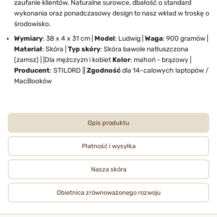
zaufanie klientów. Naturalne surowce, dbałość o standard
wykonania oraz ponadczasowy design to nasz wkład w troskę o
środowisko.
Wymiary
:
38 x 4 x 31
cm |
Model
: Ludwig |
Waga
: 900 gramów |
Materiał
: Skóra |
Typ skóry
: Skóra bawole natłuszczona
(zamsz)
| |Dla mężczyzn i kobiet
Kolor
: mahoń - brązowy |
Producent
: STILORD ||
Zgodność
dla 14-calowych laptopów /
MacBooków
Opis produktu
Płatność i wysyłka
Nasza skóra
Obietnica zrównoważonego rozwoju