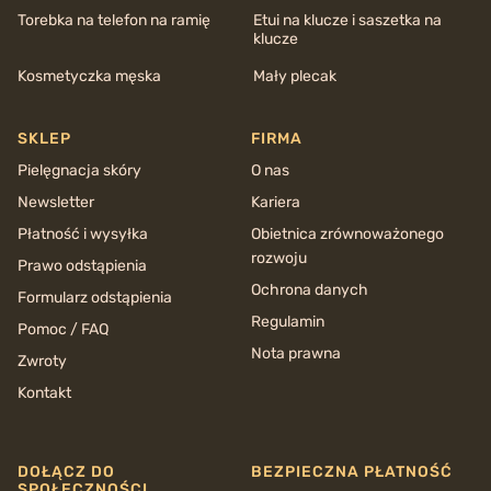
Torebka na telefon na ramię
Etui na klucze i saszetka na
klucze
Kosmetyczka męska
Mały plecak
SKLEP
FIRMA
Pielęgnacja skóry
O nas
Newsletter
Kariera
Płatność i wysyłka
Obietnica zrównoważonego
rozwoju
Prawo odstąpienia
Ochrona danych
Formularz odstąpienia
Regulamin
Pomoc / FAQ
Nota prawna
Zwroty
Kontakt
DOŁĄCZ DO
BEZPIECZNA PŁATNOŚĆ
SPOŁECZNOŚCI