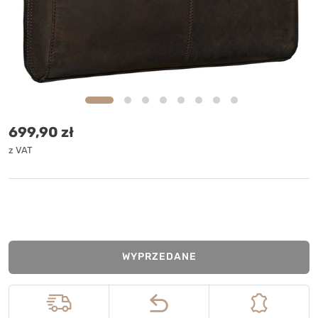
Cena standardowa
699,90 zł
z VAT
WYPRZEDANE