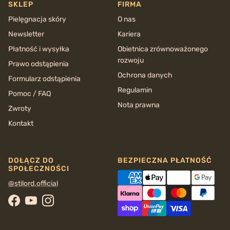
SKLEP
FIRMA
Pielęgnacja skóry
O nas
Newsletter
Kariera
Płatność i wysyłka
Obietnica zrównoważonego
rozwoju
Prawo odstąpienia
Ochrona danych
Formularz odstąpienia
Regulamin
Pomoc / FAQ
Nota prawna
Zwroty
Kontakt
DOŁĄCZ DO
BEZPIECZNA PŁATNOŚĆ
SPOŁECZNOŚCI
@stilord.official
Facebook
YouTube
Instagram