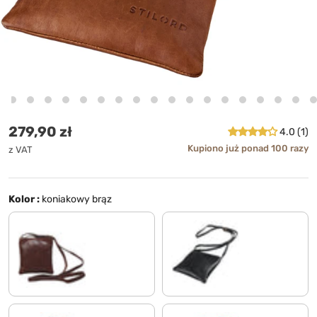
Cena standardowa
279,90 zł
4.0 (1)
Kupiono już ponad 100 razy
z VAT
Kolor :
koniakowy brąz
czekoladowy brąz
czarny