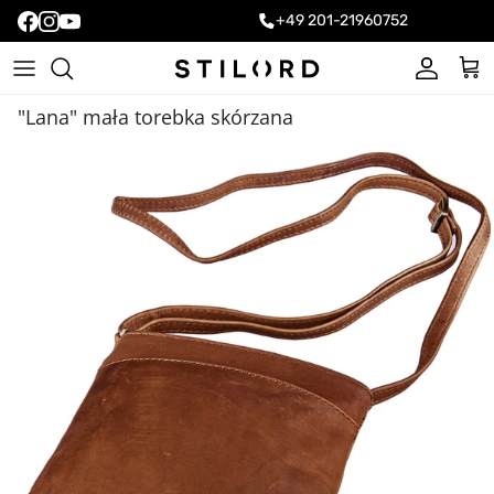
+49 201-21960752
Konto
Kos
"Lana" mała torebka skórzana