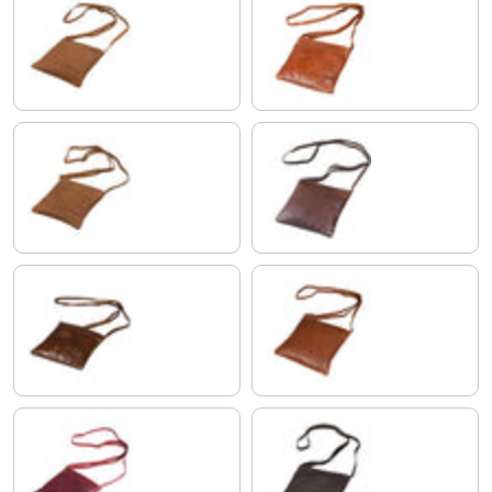
jasny koniak brązowy
lśniący koniakowy brąz
siodło - brązowy
hebanowo - brązowy
antyczny brąz
maraska - brązowy
rosso
matowy ciemny brąz