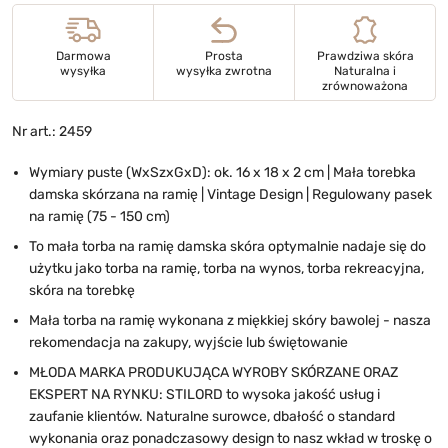
Darmowa
Prosta
Prawdziwa skóra
wysyłka
wysyłka zwrotna
Naturalna i
zrównoważona
Nr art.: 2459
Wymiary puste (WxSzxGxD): ok. 16 x 18 x 2 cm | Mała torebka
damska skórzana na ramię | Vintage Design | Regulowany pasek
na ramię (75 - 150 cm)
To
mała torba na ramię damska skóra
optymalnie nadaje się do
użytku jako torba na ramię, torba na wynos, torba rekreacyjna,
skóra na torebkę
Mała torba na ramię wykonana z miękkiej skóry bawolej - nasza
rekomendacja na zakupy, wyjście lub świętowanie
MŁODA MARKA PRODUKUJĄCA WYROBY SKÓRZANE ORAZ
EKSPERT NA RYNKU: STILORD to wysoka jakość usług i
zaufanie klientów. Naturalne surowce, dbałość o standard
wykonania oraz ponadczasowy design to nasz wkład w troskę o