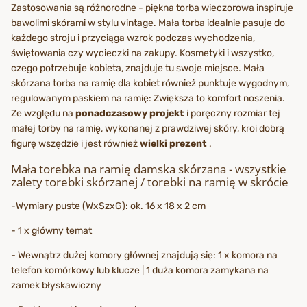
Zastosowania są różnorodne - piękna torba wieczorowa inspiruje
bawolimi skórami w stylu vintage. Mała torba idealnie pasuje do
każdego stroju i przyciąga wzrok podczas wychodzenia,
świętowania czy wycieczki na zakupy. Kosmetyki i wszystko,
czego potrzebuje kobieta, znajduje tu swoje miejsce. Mała
skórzana torba na ramię dla kobiet również punktuje wygodnym,
regulowanym paskiem na ramię: Zwiększa to komfort noszenia.
Ze względu na
ponadczasowy projekt
i poręczny rozmiar tej
małej torby na ramię, wykonanej z prawdziwej skóry, kroi dobrą
figurę wszędzie i jest również
wielki prezent
.
Mała torebka na ramię damska skórzana - wszystkie
zalety torebki skórzanej / torebki na ramię w skrócie
-Wymiary puste (WxSzxG): ok. 16 x 18 x 2 cm
- 1 x główny temat
- Wewnątrz dużej komory głównej znajdują się: 1 x komora na
telefon komórkowy lub klucze | 1 duża komora zamykana na
zamek błyskawiczny