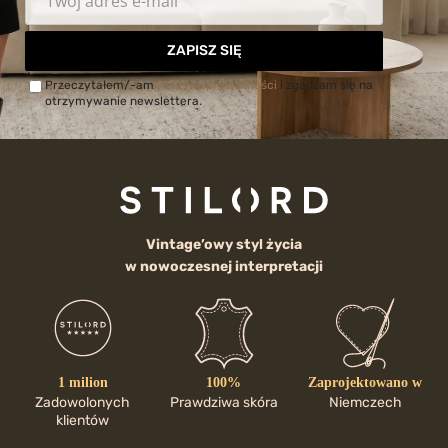
ZAPISZ SIĘ
Przeczytałem/-am
Politykę prywatności
i zgadzam się na
otrzymywanie newslettera.
Vintage’owy styl życia
w nowoczesnej interpretacji
1 milion
100%
Zaprojektowano w
Zadowolonych
Prawdziwa skóra
Niemczech
klientów