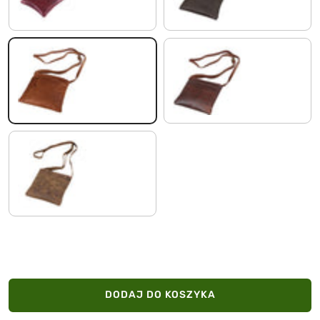
koniakowy brąz
koniakowy - ciemnobrązowy
kolorado - brązowy
DODAJ DO KOSZYKA