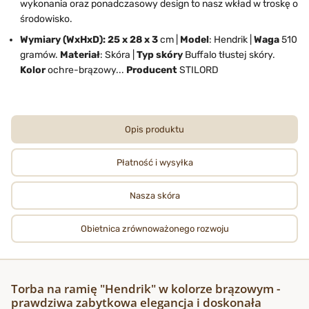
wykonania oraz ponadczasowy design to nasz wkład w troskę o
środowisko.
Wymiary (WxHxD):
25 x 28 x 3
cm |
Model
: Hendrik |
Waga
510
gramów.
Materiał
: Skóra |
Typ skóry
Buffalo tłustej skóry.
Kolor
ochre-brązowy...
Producent
STILORD
Opis produktu
Płatność i wysyłka
Nasza skóra
Obietnica zrównoważonego rozwoju
Torba na ramię "Hendrik" w kolorze brązowym -
prawdziwa zabytkowa elegancja i doskonała