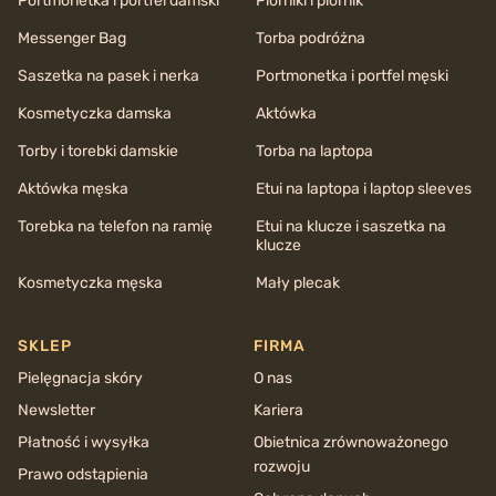
Portmonetka i portfel damski
Piórniki i piórnik
Messenger Bag
Torba podróżna
Saszetka na pasek i nerka
Portmonetka i portfel męski
Kosmetyczka damska
Aktówka
Torby i torebki damskie
Torba na laptopa
Aktówka męska
Etui na laptopa i laptop sleeves
Torebka na telefon na ramię
Etui na klucze i saszetka na
klucze
Kosmetyczka męska
Mały plecak
SKLEP
FIRMA
Pielęgnacja skóry
O nas
Newsletter
Kariera
Płatność i wysyłka
Obietnica zrównoważonego
rozwoju
Prawo odstąpienia