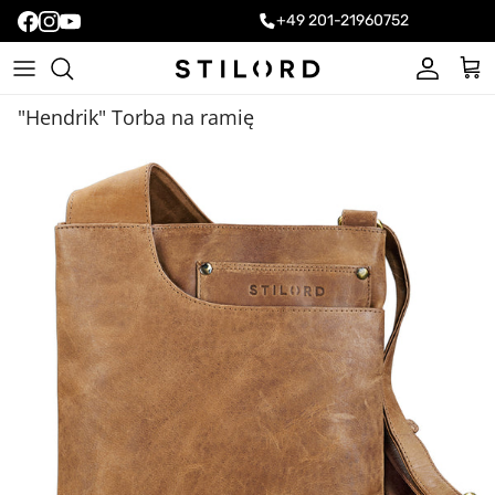
+49 201-21960752
Konto
Kos
"Hendrik" Torba na ramię