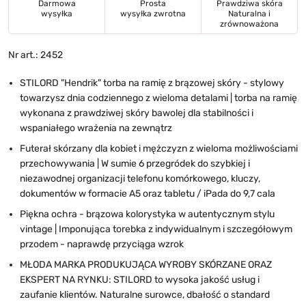
Darmowa
Prosta
Prawdziwa skóra
wysyłka
wysyłka zwrotna
Naturalna i
zrównoważona
Nr art.: 2452
STILORD "Hendrik" torba na ramię z brązowej skóry - stylowy
towarzysz dnia codziennego z wieloma detalami | torba na ramię
wykonana z prawdziwej skóry bawolej dla stabilności i
wspaniałego wrażenia na zewnątrz
Futerał skórzany dla kobiet i mężczyzn z wieloma możliwościami
przechowywania | W sumie 6 przegródek do szybkiej i
niezawodnej organizacji telefonu komórkowego, kluczy,
dokumentów w formacie A5 oraz tabletu / iPada do 9,7 cala
Piękna ochra - brązowa kolorystyka w autentycznym stylu
vintage | Imponująca torebka z indywidualnym i szczegółowym
przodem - naprawdę przyciąga wzrok
MŁODA MARKA PRODUKUJĄCA WYROBY SKÓRZANE ORAZ
EKSPERT NA RYNKU: STILORD to wysoka jakość usług i
zaufanie klientów. Naturalne surowce, dbałość o standard