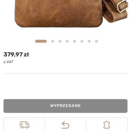
Cena standardowa
379,97 zł
z VAT
WYPRZEDANE