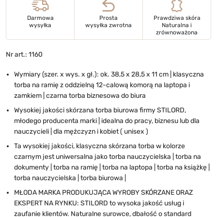
Darmowa
Prosta
Prawdziwa skóra
wysyłka
wysyłka zwrotna
Naturalna i
zrównoważona
Nr art.: 1160
Wymiary (szer. x wys. x gł.): ok. 38,5 x 28,5 x 11 cm | klasyczna
torba na ramię z oddzielną 12-calową komorą na laptopa i
zamkiem | czarna torba biznesowa do biura
Wysokiej jakości skórzana torba biurowa firmy STILORD,
młodego producenta marki | idealna do pracy, biznesu lub dla
nauczycieli | dla mężczyzn i kobiet ( unisex )
Ta wysokiej jakości, klasyczna skórzana torba w kolorze
czarnym jest uniwersalna jako torba nauczycielska | torba na
dokumenty | torba na ramię | torba na laptopa | torba na książkę |
torba nauczycielska | torba biurowa |
MŁODA MARKA PRODUKUJĄCA WYROBY SKÓRZANE ORAZ
EKSPERT NA RYNKU: STILORD to wysoka jakość usług i
zaufanie klientów. Naturalne surowce, dbałość o standard