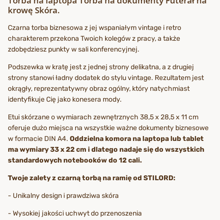
Torba na laptopa Torba na dokumenty Futerał na
krowę Skóra.
Czarna torba biznesowa z jej wspaniałym vintage i retro
charakterem przekona Twoich kolegów z pracy, a także
zdobędziesz punkty w sali konferencyjnej.
Podszewka w kratę jest z jednej strony delikatna, a z drugiej
strony stanowi ładny dodatek do stylu vintage. Rezultatem jest
okrągły, reprezentatywny obraz ogólny, który natychmiast
identyfikuje Cię jako konesera mody.
Etui skórzane o wymiarach zewnętrznych 38,5 x 28,5 x 11 cm
oferuje dużo miejsca na wszystkie ważne dokumenty biznesowe
w formacie DIN A4.
Oddzielna komora na laptopa lub tablet
ma wymiary 33 x 22 cm i dlatego nadaje się do wszystkich
standardowych notebooków do 12 cali.
Twoje zalety z czarną torbą na ramię od STILORD:
- Unikalny design i prawdziwa skóra
- Wysokiej jakości uchwyt do przenoszenia