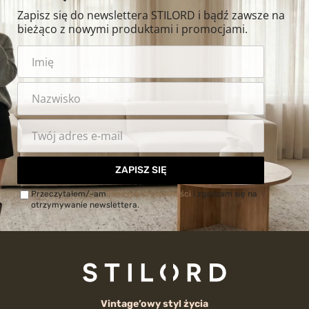
Zapisz się do newslettera STILORD i bądź zawsze na
bieżąco z nowymi produktami i promocjami.
ZAPISZ SIĘ
Przeczytałem/-am
Politykę prywatności
i zgadzam się na
otrzymywanie newslettera.
Vintage’owy styl życia