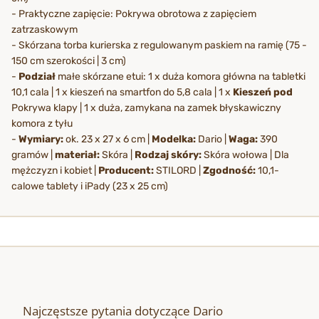
- Praktyczne zapięcie: Pokrywa obrotowa z zapięciem
zatrzaskowym
- Skórzana torba kurierska z regulowanym paskiem na ramię (75 -
150 cm szerokości | 3 cm)
-
Podział
małe skórzane etui: 1 x duża komora główna na tabletki
10,1 cala | 1 x kieszeń na smartfon do 5,8 cala | 1 x
Kieszeń pod
Pokrywa klapy | 1 x duża, zamykana na zamek błyskawiczny
komora z tyłu
-
Wymiary:
ok. 23 x 27 x 6 cm |
Modelka:
Dario |
Waga:
390
gramów |
materiał:
Skóra |
Rodzaj skóry:
Skóra wołowa | Dla
mężczyzn i kobiet |
Producent:
STILORD |
Zgodność:
10,1-
calowe tablety i iPady (23 x 25 cm)
Najczęstsze pytania dotyczące Dario