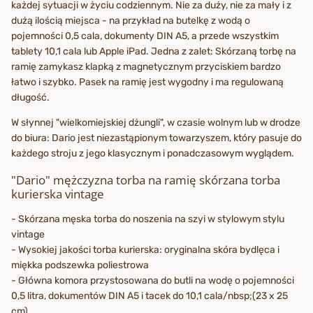
każdej sytuacji w życiu codziennym. Nie za duży, nie za mały i z
dużą ilością miejsca - na przykład na butelkę z wodą o
pojemności 0,5 cala, dokumenty DIN A5, a przede wszystkim
tablety 10,1 cala lub Apple iPad. Jedna z zalet: Skórzaną torbę na
ramię zamykasz klapką z magnetycznym przyciskiem bardzo
łatwo i szybko. Pasek na ramię jest wygodny i ma regulowaną
długość.
W słynnej "wielkomiejskiej dżungli", w czasie wolnym lub w drodze
do biura: Dario jest niezastąpionym towarzyszem, który pasuje do
każdego stroju z jego klasycznym i ponadczasowym wyglądem.
"Dario" mężczyzna torba na ramię skórzana torba
kurierska vintage
- Skórzana męska torba do noszenia na szyi w stylowym stylu
vintage
- Wysokiej jakości torba kurierska: oryginalna skóra bydlęca i
miękka podszewka poliestrowa
- Główna komora przystosowana do butli na wodę o pojemności
0,5 litra, dokumentów DIN A5 i tacek do 10,1 cala/nbsp;(23 x 25
cm)