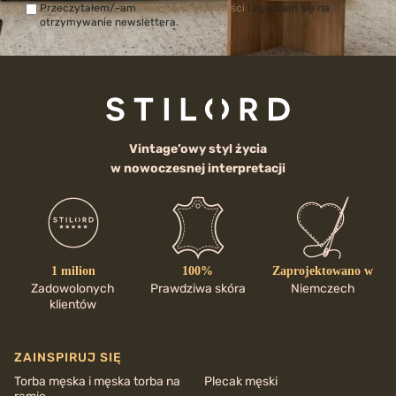
Przeczytałem/-am
Politykę prywatności
i zgadzam się na
otrzymywanie newslettera.
Vintage’owy styl życia
w nowoczesnej interpretacji
1 milion
100%
Zaprojektowano w
Zadowolonych
Prawdziwa skóra
Niemczech
klientów
ZAINSPIRUJ SIĘ
Torba męska i męska torba na
Plecak męski