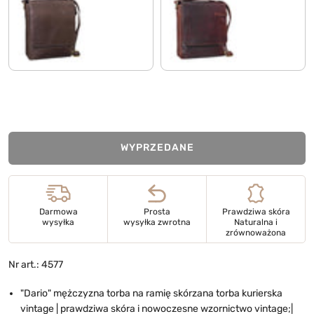
matowy ciemny brąz
koniakowy - ciemnobrązowy
WYPRZEDANE
Darmowa
Prosta
Prawdziwa skóra
wysyłka
wysyłka zwrotna
Naturalna i
zrównoważona
Nr art.: 4577
"Dario" mężczyzna torba na ramię skórzana torba kurierska
vintage | prawdziwa skóra i nowoczesne wzornictwo vintage;|