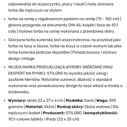
odpowiednia do wypoczynku, pracy i nauki | mała skórzana
torba dla mężczyzn ze stylem
torba na ramię z regulowanym paskiem na ramię (75 - 150 cm) |
główna przegroda na dokumenty DIN A5, książki i tace do 10,1
cala | stylowa torba na ramię wykonana z prawdziwej skóry
Skórzana torba kurierska jest wszechstronna, na przykład jako
torba na tacę w biurze, torba na krzyż w czasie wolnym lub jako
torba kurierska podczas dojazdów | Ponadczasowy i stylowy
design vintage
MŁODA MARKA PRODUKUJĄCA WYROBY SKÓRZANE ORAZ
EKSPERT NA RYNKU: STILORD to wysoka jakość usług i
zaufanie klientów. Naturalne surowce, dbałość o standard
wykonania oraz ponadczasowy design to nasz wkład w troskę o
środowisko.
Wymiary:
około 23 x 27 x 6 cm |
Modelka:
Dario |
Waga:
390
gramów |
Materiał:
Skóra |
Rodzaj skóry:
Skóra wołowa | Dla
mężczyzn i kobiet |
Producent:
STILORD |
kompatybilność:
10,1-calowe tablety i iPady (23 x 25 cm)