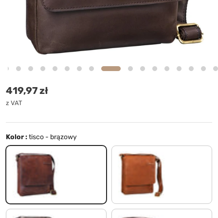
Cena standardowa
419,97 zł
z VAT
Kolor :
tisco - brązowy
tisco - brązowy
koniakowy brąz