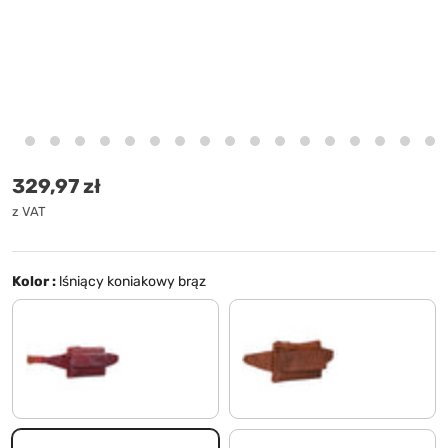
Cena standardowa
329,97 zł
z VAT
Kolor :
lśniący koniakowy brąz
rosso
siodło - brązowy