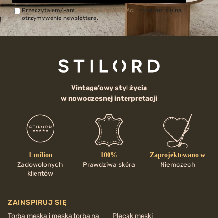
Przeczytałem/-am
Politykę prywatności
i zgadzam się na
otrzymywanie newslettera.
Vintage’owy styl życia
w nowoczesnej interpretacji
1 milion
100%
Zaprojektowano w
Zadowolonych
Prawdziwa skóra
Niemczech
klientów
ZAINSPIRUJ SIĘ
Torba męska i męska torba na
Plecak męski