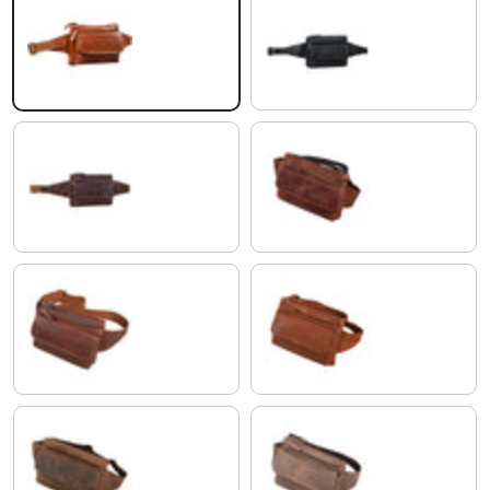
lśniący koniakowy brąz
czarny
koniakowy - ciemnobrązowy
florida - brązowy
porto - koniak
maraska - brązowy
calais - brązowy
veleta - brązowy