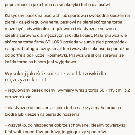
popularnością jako torba na smakołyki i torba dla psów!
Klasyczny pasek na biodrach lub sportowa i swobodna kieszeń na
piersi - dzięki regulowanemu paskowi na piersi skórzana torba
może być indywidualnie regulowana i elastycznie noszona -
idealna zarówno dla mężczyzn, jak i dla kobiet. Mała, prawdziwie
skórzana torba firmy STILORD posiada w sumie pięć przegródek
na aparat fotograficzny, smartfon i wszystkie akcesoria podróżne,
od portfela po klucze i kosmetyki. Prawdziwa skóra sprawia, że
każda torba na biodra jest wyjątkowa.
Wysokiej jakości skórzane wachlarzówki dla
mężczyzn i kobiet
- regulowany pasek nośny: wymiary wraz z torbą 50 - 115 cm | 3,2
cm szerokości
- elastyczne do noszenia - jako torba na krzyż, mała torba na
biodra lub kieszeń na piersi do noszenia
- wszystko, co niezbędne dobrze schowane: idealny towarzysz
festiwali, koncertów, podróży, joggingu czy spacerów.