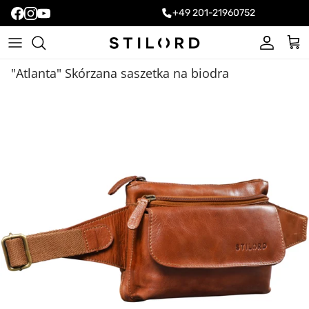
+49 201-21960752
Konto
Kos
"Atlanta" Skórzana saszetka na biodra