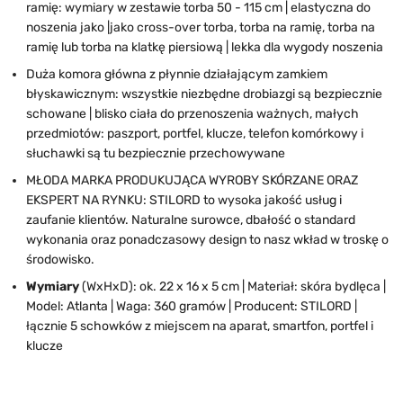
ramię: wymiary w zestawie torba 50 - 115 cm | elastyczna do
noszenia jako |jako cross-over torba, torba na ramię, torba na
ramię lub torba na klatkę piersiową | lekka dla wygody noszenia
Duża komora główna z płynnie działającym zamkiem
błyskawicznym: wszystkie niezbędne drobiazgi są bezpiecznie
schowane | blisko ciała do przenoszenia ważnych, małych
przedmiotów: paszport, portfel, klucze, telefon komórkowy i
słuchawki są tu bezpiecznie przechowywane
MŁODA MARKA PRODUKUJĄCA WYROBY SKÓRZANE ORAZ
EKSPERT NA RYNKU: STILORD to wysoka jakość usług i
zaufanie klientów. Naturalne surowce, dbałość o standard
wykonania oraz ponadczasowy design to nasz wkład w troskę o
środowisko.
Wymiary
(WxHxD): ok. 22 x 16 x 5 cm | Materiał: skóra bydlęca |
Model: Atlanta | Waga: 360 gramów | Producent: STILORD |
łącznie 5 schowków z miejscem na aparat, smartfon, portfel i
klucze